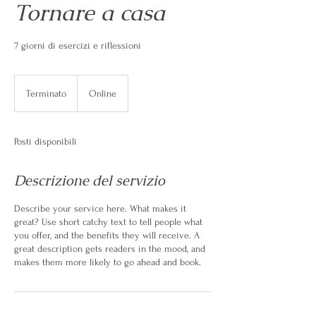
Tornare a casa
7 giorni di esercizi e riflessioni
Terminato
T
Online
e
r
m
Posti disponibili
i
n
a
Descrizione del servizio
t
o
Describe your service here. What makes it
great? Use short catchy text to tell people what
you offer, and the benefits they will receive. A
great description gets readers in the mood, and
makes them more likely to go ahead and book.